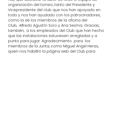
organización del torneo, tanto del Presidente y
Vicepresidente del club que nos han apoyado en
todo y nos han ayudado con los patrocinadores,
como la de los miembros de la oficina del
Club, Alfredo Agustín Soro y Ana Sesma. Gracias,
también, a los empleados del Club que han hecho
que las instalaciones estuviesen arregladas y a
punto para jugar. Agradecimiento para los
miembros de la Junta, como Miguel Angel Heras,
quien nos habilitó la página web del Club para
usarla durante el torneo, para Sonia Losantos y a los
que nos han patrocinado como Jesús Saseta, Juan
Carlos Salcedo y Julio Ezquerro, quien hizo y diseñó
los carteles anunciadores. También, mi
agradecimiento a Mavi Álvarez, que además de
trabajar conmigo codo a codo, actuó en el torneo
como Juez Árbitro; y por último, mencionar la labor
del monitor de la escuela infantil, Julio Elías, quien
estuvo en las pistas todo el fin de semana, también
como Juez Árbitro, y elaboró los cuadros de juego y
horarios.