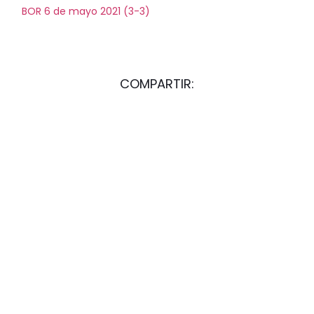
BOR 6 de mayo 2021 (3-3)
COMPARTIR:
ARTÍCULO ANTERIOR
ARTÍCULO SIGUIENTE
COMUNICADO CPJ 22-04-21
RESERVA HAMACAS VERANO 2021 (DEL 11 AL 28 DE MAYO)+NORMATIVA VIGENTE PARA ACCESO CPJ