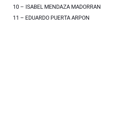
10 – ISABEL MENDAZA MADORRAN
11 – EDUARDO PUERTA ARPON
12 – DAVID FERNANDEZ ORTEGA
13 – ANA CRISTINA DIEZ PEREZ
Suplente – OSCAR FERNANDEZ CONTRERAS
Suplente – GERMAN VALERIO BERBES
Suplente – ANTONIO SCOTT MONREAL
KOCHEMBA
Suplente – CLARA MARTINEZ ESPARZA
Suplente – BEATRIZ ANTOÑANZAS ALDAMA
(Se recuerda que es necesaria la
presentación del carnet para acceder a la
Asamblea)