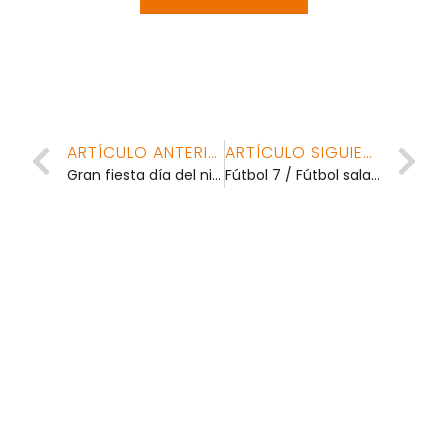
ARTÍCULO ANTERIOR
ARTÍCULO SIGUIENTE
Gran fiesta día del niño. Sábado 2 de agosto 2014
Fútbol 7 / Fútbol sala Veteranos
Últimas noticias