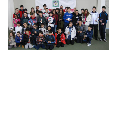
Cuadro_de_honor__juegos_deportivos_escolares_2014
COMPARTIR: