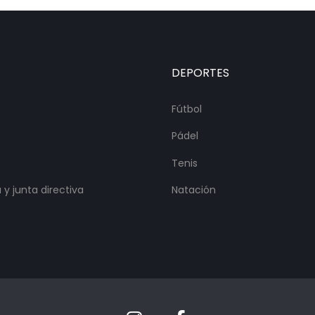
DEPORTES
Fútbol
Pádel
Tenis
y junta directiva
Natación