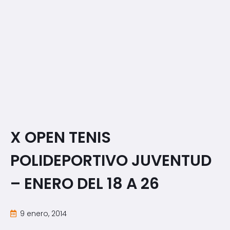
X OPEN TENIS
POLIDEPORTIVO JUVENTUD
– ENERO DEL 18 A 26
9 enero, 2014